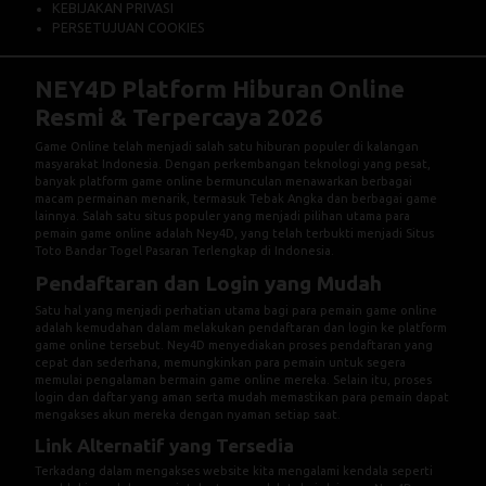
KEBIJAKAN PRIVASI
PERSETUJUAN COOKIES
NEY4D Platform Hiburan Online
Resmi & Terpercaya 2026
Game Online telah menjadi salah satu hiburan populer di kalangan
masyarakat Indonesia. Dengan perkembangan teknologi yang pesat,
banyak platform game online bermunculan menawarkan berbagai
macam permainan menarik, termasuk Tebak Angka dan berbagai game
lainnya. Salah satu situs populer yang menjadi pilihan utama para
pemain game online adalah
Ney4D
, yang telah terbukti menjadi Situs
Toto Bandar Togel Pasaran Terlengkap di Indonesia.
Pendaftaran dan Login yang Mudah
Satu hal yang menjadi perhatian utama bagi para pemain game online
adalah kemudahan dalam melakukan pendaftaran dan login ke platform
game online tersebut. Ney4D menyediakan proses pendaftaran yang
cepat dan sederhana, memungkinkan para pemain untuk segera
memulai pengalaman bermain game online mereka. Selain itu, proses
login dan daftar yang aman serta mudah memastikan para pemain dapat
mengakses akun mereka dengan nyaman setiap saat.
Link Alternatif yang Tersedia
Terkadang dalam mengakses website kita mengalami kendala seperti