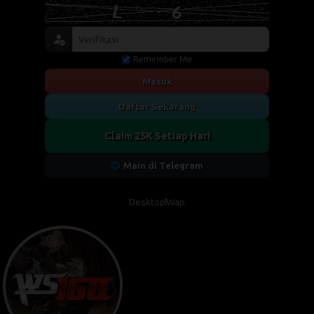
Remember Me
Masuk
Daftar Sekarang
Claim 25K Setiap Hari
Main di Telegram
Desktop
Wap