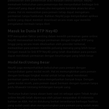
pemblokiran oleh pemerintah atau masalah teknis lainnya. Ney4D
memahami kebutuhan para pemainnya dan menyediakan berbagai link
alternatif yang dapat diakses jika mengalami kendala akses ke situs
utama. Hal ini memastikan para pemain tetap dapat mengakses
permainan tanpa hambatan. Bahkan Ney4d juga menyediakan aplikasi
mobile yang dapat member download secara resmi agar memiliki
pengalaman bermain tanpa ribet.
Masuk ke Dunia RTP Ney4D
RTP merupakan faktor penting dalam memilih permainan game online.
Ney4D menawarkan berbagai permainan dengan tingkat RTP yang
tinggi yang secara resmi dikeluarkan oleh provider terkenal,
memastikan para pemain memiliki peluang menang yang lebih besar.
Dengan masuk ke link
RTP Ney4D
yang telah disediakan para pemain
dapat menikmati permainan dengan keuntungan yang lebih besar.
Modal Kecil Untung Besar
Ney4D juga memperhatikan kebutuhan para pemain dengan
menyediakan game modal receh. Hal ini memungkinkan para pemain
dengan berbagai tingkat modal untuk tetap dapat menikmati
permainan game tanpa harus mengeluarkan banyak biaya. Dengan
game modal receh, para pemain dapat bermain dengan nyaman tanpa
perlu khawatir tentang kehilangan banyak uang.
Tentunya bukan tanpa alasan kami saat ini sebagai agen Tebak Angka
online
Ney4D
telah dipercaya oleh jutaan masyarakat di Indonesia
bahkan se ASIA. Hal ini didukung berkat tersedianya berbagai fasilitas
yang sudah pasti akan menguntungkan para pemain yang sudah resmi