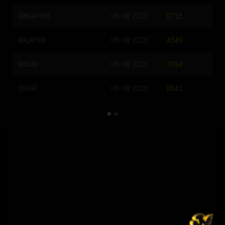
SINGAPORE
05-08-2026
0715
MALAYSIA
06-08-2026
4549
MACAU
06-08-2026
7894
QATAR
06-08-2026
6642