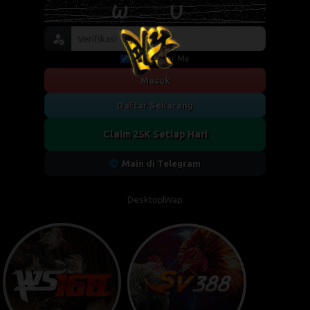
Remember Me
Masuk
Daftar Sekarang
Claim 25K Setiap Hari
Main di Telegram
Desktop
Wap