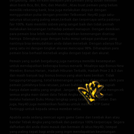
bergabung. Saat ini kami melayani para pemain yang sudah memiliki
akun bank Bca, Bri, Bni, dan Mandiri , Atau buat pemain yang belum
memiliki rekening bank, bisa juga melakukan deposit dengan
menggunakan pulsa dengan provider Telkomsel.
Ney4D
juga satu-
satunya situs yang paling aman,terbaik dan terpercaya serta pastinya
fair 100%. Kami memiliki sistem yang sangat baik dan tidak pernah
melakukan kecurangan terhadap pemain manapun. Dengan demikian
para pemain bisa lebih mudah mendapatkan kemenangan disetiap
harinya. Dilengkapi juga dengan buku mimpi sebagai panduan yang
nantinya bisa memudahkan anda dalam menebak. Dengan adanya fitur
yang satu ini dengan tingkat akurasi mencapai 98%. Diharapkan para
pemain bisa berhasil menebak angka dengan tepat dan akurat.
Pemain yang sudah bergabung juga nantinya memiliki kesempatan
untuk mendapatkan beberapa bonus menarik. Misalnya saja
Bonus New
Member
, Bonus Harian , Hadiah Hiburan Terbalik, Hadiah Prize 2 & 3 dan
dan masih banyak lagi bonus bonus yang akan kami berikan. Tidak
tanggung-tanggung, total kemenangan yang bisa didapatkan oleh para
pemain jumlahnya bisa ratusan, jutaan bahkan puluhan juta rupiah
hanya dalam waktu yang singkat. Jangan lupa anda juga bisa mengecek
semua angka main dalam data Tebak Angka dari mimpi sehari-hari
melalui halaman Buku Mimpi lengkap yang telah kita sediakan. Dan
juga,
Ney4D
juga memberikan fasilitas untuk melihat RTP Game
Tertinggi untuk kepada semua member setia.
Apabila anda sedang mencari agen game Game dan tembak ikan atau
bandar Tebak Angka yang terbaik dan pastinya 100% terpercaya. Segera
daftarkan diri anda disini masuk dan bermain di situs Ney4D, tempat
yang paling tepat bagi anda yang ingin mendapaktan keuntungan